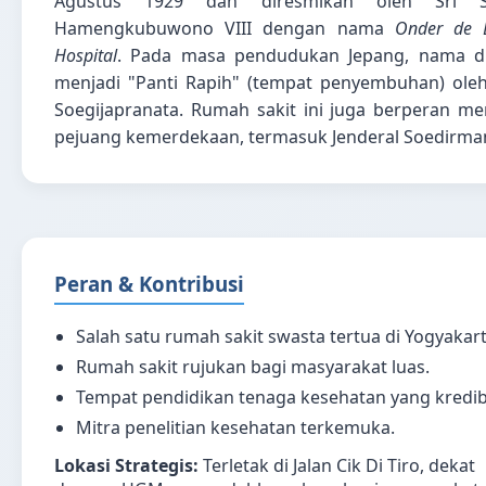
Agustus 1929 dan diresmikan oleh Sri S
Hamengkubuwono VIII dengan nama
Onder de 
Hospital
. Pada masa pendudukan Jepang, nama d
menjadi "Panti Rapih" (tempat penyembuhan) oleh
Soegijapranata. Rumah sakit ini juga berperan m
pejuang kemerdekaan, termasuk Jenderal Soedirma
Peran & Kontribusi
Salah satu rumah sakit swasta tertua di Yogyakart
Rumah sakit rujukan bagi masyarakat luas.
Tempat pendidikan tenaga kesehatan yang kredib
Mitra penelitian kesehatan terkemuka.
Lokasi Strategis:
Terletak di Jalan Cik Di Tiro, dekat